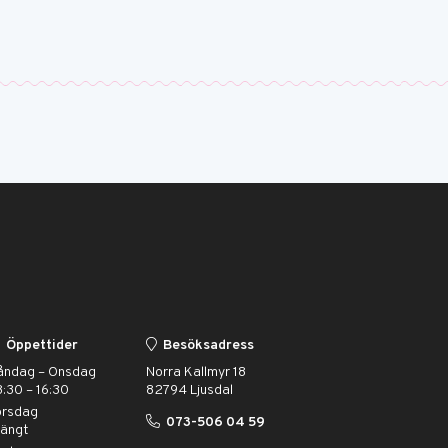
Öppettider
Besöksadress
åndag – Onsdag
Norra Kallmyr 18
:30 – 16:30
82794 Ljusdal
orsdag
073-506 04 59
tängt