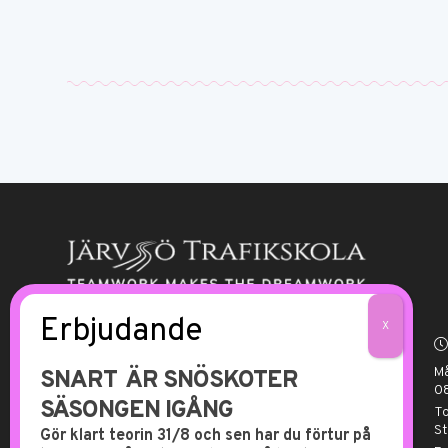
På Kallmyrs förarutbildning sätter vi
alltid eleven i centrum och anpassar
M
SNART ÄR SNÖSKOTER
schemat helt efter elevens behov,
08
SÄSONGEN IGÅNG
och med skräddarsydda lektioner ger
T
S
Gör klart teorin 31/8 och sen har du förtur på
vi alltid eleven de bästa