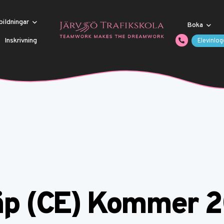
bildningar
Boka
Inskrivning
Elevinlog
läp (CE) Kommer 