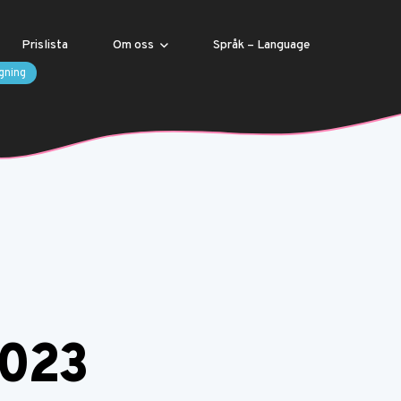
Prislista
Om oss
Språk – Language
gning
2023