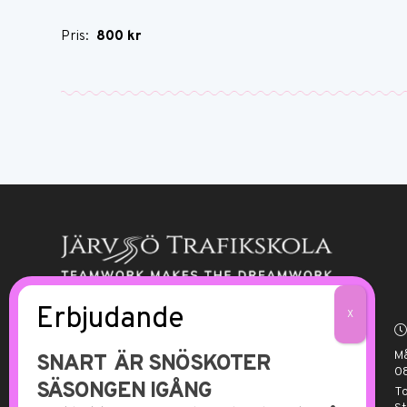
Pris:
800 kr
På Kallmyrs förarutbildning sätter vi
alltid eleven i centrum och anpassar
M
SNART ÄR SNÖSKOTER
schemat helt efter elevens behov,
08
SÄSONGEN IGÅNG
och med skräddarsydda lektioner ger
T