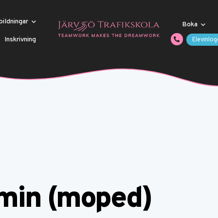
bildningar
Boka
Inskrivning
Elevinlog
 min (moped)