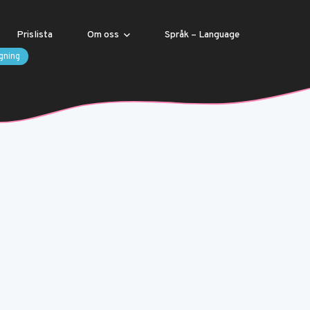
Prislista
Om oss
Språk – Language
gning