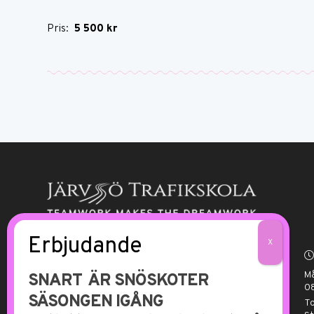
Pris:
5 500 kr
På Kallmyrs förarutbildning sätter vi
alltid eleven i centrum och anpassar
M
SNART ÄR SNÖSKOTER
schemat helt efter elevens behov,
08
SÄSONGEN IGÅNG
och med skräddarsydda lektioner ger
T