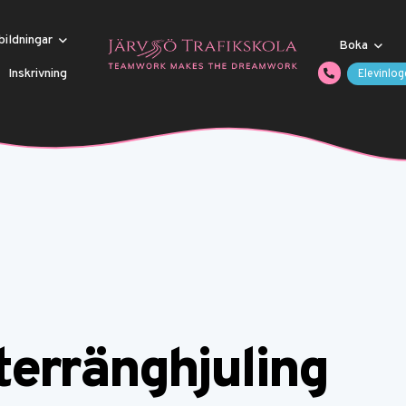
bildningar
Boka
Inskrivning
Elevinlog
 terränghjuling