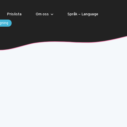
Prislista
Om oss
Språk – Language
gning