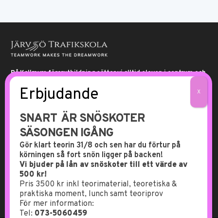
På Kallmyrs förarutbildning sätter vi alltid eleven i centrum och
anpassar schemat helt efter elevens behov, och med
skräddarsydda lektioner ger vi alltid eleven de bästa
förutsättningarna för att lyckas med körkortet.
Öppettider
Besöksadress
SNART ÄR SNÖSKOTER
Måndag – Onsdag
Norra Kallmyr 18
SÄSONGEN IGÅNG
08:30 – 16:30
82794 Ljusdal
Torsdag
073-506 04 59
Gör klart teorin 31/8 och sen har du förtur på
Stängt
körningen så fort snön ligger på backen!
Fredag
hej@kallmyrsutbildning.se
Stängt
Vi bjuder på lån av snöskoter till ett värde av
Lördag – Söndag
500 kr!
Stängt
Pris 3500 kr inkl teorimaterial, teoretiska &
praktiska moment, lunch samt teoriprov
Facebook
Instagram
För mer information:
Tel:
073-5060459